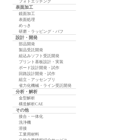
フォトエッチング
表面加工
鏡面加工
表面処理
めっき
研磨・ラッピング・バフ
設計・開発
部品開発
製品受託開発
組込みソフト受託開発
プリント基板設計・実装
ボード設計開発・試作
回路設計開発・試作
組立・アッセンブリ
省力化機械・ライン受託開発
分析・解析
金型解析
構造解析CAE
その他
接合・一体化
洗浄機
溶接
工業用材料