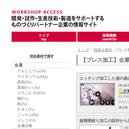
トップ
>
技術を探す
>プレス
【プレス加工】企
金属
アルミニウム(Al)
マグネシウム(Mg)
エッチング加工した後の曲
亜鉛(Zn)
(株)協
真鍮(Cu＋Zn)
ステンレス(SUS)
03-326
銅(Cu)
アルミニ
鉄(Fe)
属全般
チタン(Ti)
ニッケル(Ni)
インコネル
超精密絞り加工の試作から
金属全般
(