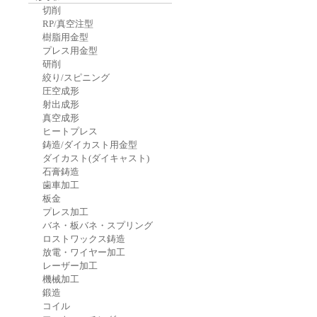
切削
RP/真空注型
樹脂用金型
プレス用金型
研削
絞り/スピニング
圧空成形
射出成形
真空成形
ヒートプレス
鋳造/ダイカスト用金型
ダイカスト(ダイキャスト)
石膏鋳造
歯車加工
板金
プレス加工
バネ・板バネ・スプリング
ロストワックス鋳造
放電・ワイヤー加工
レーザー加工
機械加工
鍛造
コイル