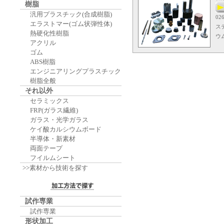
樹脂
汎用プラスチック(合成樹脂)
026
エラストマー(ゴム状弾性体)
ス
熱硬化性樹脂
ウ
アクリル
ゴム
ABS樹脂
エンジニアリングプラスチック
樹脂全般
それ以外
セラミックス
FRP(ガラス繊維)
ガラス・光学ガラス
ケイ酸カルシウムボード
半導体・新素材
両面テープ
フイルムシート
>>素材から技術を探す
試作専業
試作専業
形状加工