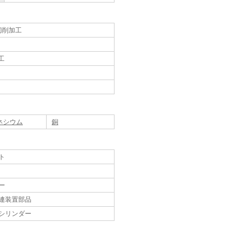
切削加工
工
ネシウム
銅
ト
ー
連装置部品
シリンダー