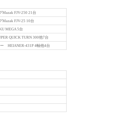
azak FJV-250 21台
azak FJV-25 10台
KU MEGA 5台
PER QUICK TURN 300他7台
 HEIANER-431P 4軸他4台