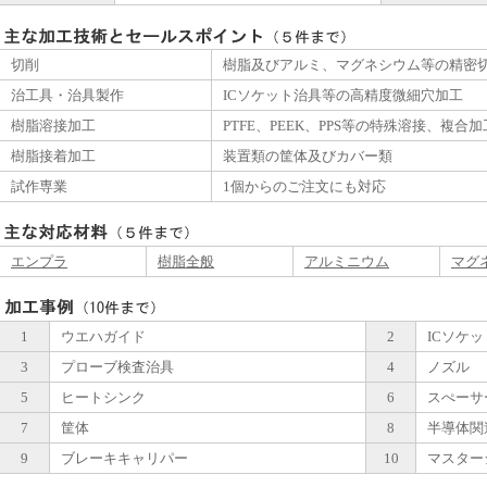
切削
樹脂及びアルミ、マグネシウム等の精密
治工具・治具製作
ICソケット治具等の高精度微細穴加工
樹脂溶接加工
PTFE、PEEK、PPS等の特殊溶接、複合加
樹脂接着加工
装置類の筐体及びカバー類
試作専業
1個からのご注文にも対応
エンプラ
樹脂全般
アルミニウム
マグ
1
ウエハガイド
2
ICソケッ
3
プローブ検査治具
4
ノズル
5
ヒートシンク
6
スぺーサ
7
筐体
8
半導体関
9
ブレーキキャリパー
10
マスター