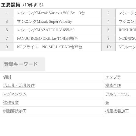
1
マシニングMazak Variaxis 500-5x 3台
2
マシニングM
3
マシニングMazak SuperVelocity
4
マシニングM
5
マシニングMAZATECH V-655/60
6
ROKURO
7
FANUC ROBO DRILLα-T14iB他6台
8
NC旋盤SU
9
NCフライス NC MILL ST-NR他35台
10
NCルーター
切削
エンプラ
治工具・治具製作
樹脂全般
マグネシウム
アルミニウム
試作専業
銅
樹脂溶接加工
樹脂接着加工