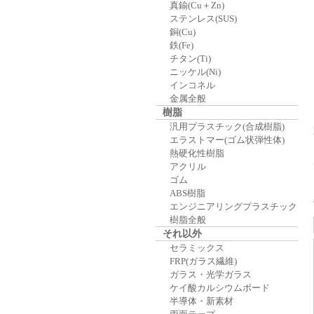
真鍮(Cu＋Zn)
ステンレス(SUS)
銅(Cu)
鉄(Fe)
チタン(Ti)
ニッケル(Ni)
インコネル
金属全般
樹脂
汎用プラスチック(合成樹脂)
エラストマー(ゴム状弾性体)
熱硬化性樹脂
アクリル
ゴム
ABS樹脂
エンジニアリングプラスチック
樹脂全般
それ以外
セラミックス
FRP(ガラス繊維)
ガラス・光学ガラス
ケイ酸カルシウムボード
半導体・新素材